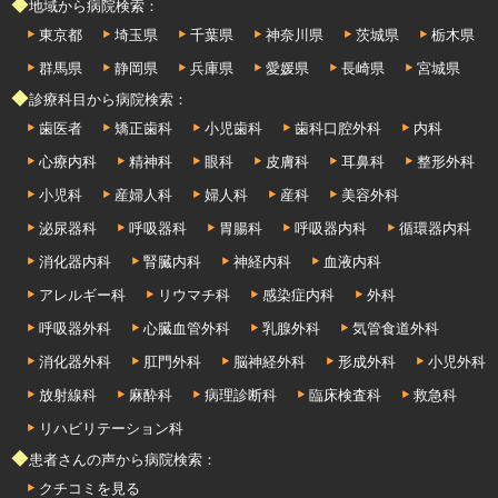
◆地域から病院検索：
東京都
埼玉県
千葉県
神奈川県
茨城県
栃木県
群馬県
静岡県
兵庫県
愛媛県
長崎県
宮城県
◆診療科目から病院検索：
歯医者
矯正歯科
小児歯科
歯科口腔外科
内科
心療内科
精神科
眼科
皮膚科
耳鼻科
整形外科
小児科
産婦人科
婦人科
産科
美容外科
泌尿器科
呼吸器科
胃腸科
呼吸器内科
循環器内科
消化器内科
腎臓内科
神経内科
血液内科
アレルギー科
リウマチ科
感染症内科
外科
呼吸器外科
心臓血管外科
乳腺外科
気管食道外科
消化器外科
肛門外科
脳神経外科
形成外科
小児外科
放射線科
麻酔科
病理診断科
臨床検査科
救急科
リハビリテーション科
◆患者さんの声から病院検索：
クチコミを見る