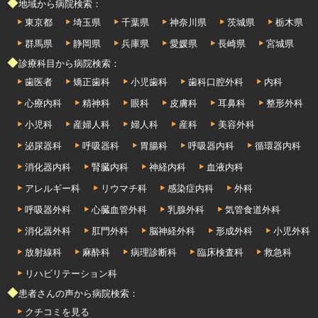
◆地域から病院検索：
東京都
埼玉県
千葉県
神奈川県
茨城県
栃木県
群馬県
静岡県
兵庫県
愛媛県
長崎県
宮城県
◆診療科目から病院検索：
歯医者
矯正歯科
小児歯科
歯科口腔外科
内科
心療内科
精神科
眼科
皮膚科
耳鼻科
整形外科
小児科
産婦人科
婦人科
産科
美容外科
泌尿器科
呼吸器科
胃腸科
呼吸器内科
循環器内科
消化器内科
腎臓内科
神経内科
血液内科
アレルギー科
リウマチ科
感染症内科
外科
呼吸器外科
心臓血管外科
乳腺外科
気管食道外科
消化器外科
肛門外科
脳神経外科
形成外科
小児外科
放射線科
麻酔科
病理診断科
臨床検査科
救急科
リハビリテーション科
◆患者さんの声から病院検索：
クチコミを見る