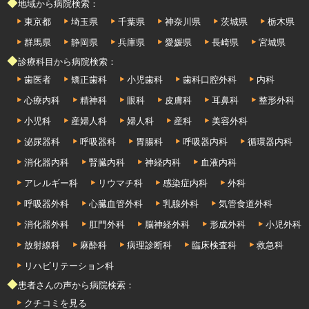
◆地域から病院検索：
東京都
埼玉県
千葉県
神奈川県
茨城県
栃木県
群馬県
静岡県
兵庫県
愛媛県
長崎県
宮城県
◆診療科目から病院検索：
歯医者
矯正歯科
小児歯科
歯科口腔外科
内科
心療内科
精神科
眼科
皮膚科
耳鼻科
整形外科
小児科
産婦人科
婦人科
産科
美容外科
泌尿器科
呼吸器科
胃腸科
呼吸器内科
循環器内科
消化器内科
腎臓内科
神経内科
血液内科
アレルギー科
リウマチ科
感染症内科
外科
呼吸器外科
心臓血管外科
乳腺外科
気管食道外科
消化器外科
肛門外科
脳神経外科
形成外科
小児外科
放射線科
麻酔科
病理診断科
臨床検査科
救急科
リハビリテーション科
◆患者さんの声から病院検索：
クチコミを見る