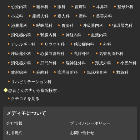
心療内科
精神科
眼科
皮膚科
耳鼻科
整形外科
小児科
産婦人科
婦人科
産科
美容外科
泌尿器科
呼吸器科
胃腸科
呼吸器内科
循環器内科
消化器内科
腎臓内科
神経内科
血液内科
アレルギー科
リウマチ科
感染症内科
外科
呼吸器外科
心臓血管外科
乳腺外科
気管食道外科
消化器外科
肛門外科
脳神経外科
形成外科
小児外科
放射線科
麻酔科
病理診断科
臨床検査科
救急科
リハビリテーション科
◆患者さんの声から病院検索：
クチコミを見る
メディモについて
会社情報
プライバシーポリシー
利用規約
お問い合わせ