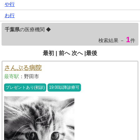
や行
わ行
千葉県
の医療機関 ◆
1
検索結果 －
件
最初 |
前へ
次へ
|最後
さんぷる病院
最寄駅
：
野田市
プレゼントあり(初診)
19:00以降診療可