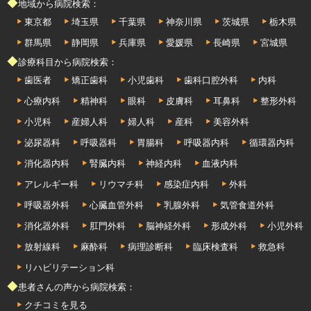
◆地域から病院検索：
東京都
埼玉県
千葉県
神奈川県
茨城県
栃木県
群馬県
静岡県
兵庫県
愛媛県
長崎県
宮城県
◆診療科目から病院検索：
歯医者
矯正歯科
小児歯科
歯科口腔外科
内科
心療内科
精神科
眼科
皮膚科
耳鼻科
整形外科
小児科
産婦人科
婦人科
産科
美容外科
泌尿器科
呼吸器科
胃腸科
呼吸器内科
循環器内科
消化器内科
腎臓内科
神経内科
血液内科
アレルギー科
リウマチ科
感染症内科
外科
呼吸器外科
心臓血管外科
乳腺外科
気管食道外科
消化器外科
肛門外科
脳神経外科
形成外科
小児外科
放射線科
麻酔科
病理診断科
臨床検査科
救急科
リハビリテーション科
◆患者さんの声から病院検索：
クチコミを見る