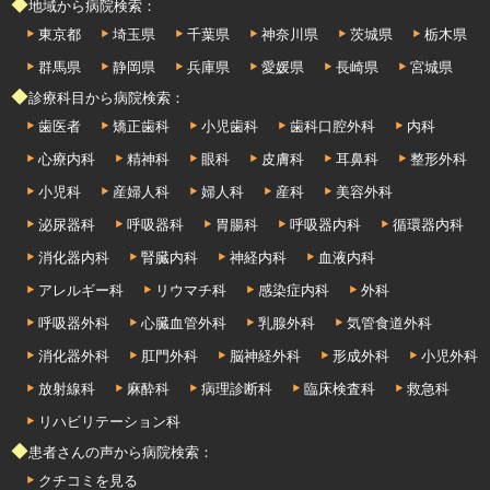
◆地域から病院検索：
東京都
埼玉県
千葉県
神奈川県
茨城県
栃木県
群馬県
静岡県
兵庫県
愛媛県
長崎県
宮城県
◆診療科目から病院検索：
歯医者
矯正歯科
小児歯科
歯科口腔外科
内科
心療内科
精神科
眼科
皮膚科
耳鼻科
整形外科
小児科
産婦人科
婦人科
産科
美容外科
泌尿器科
呼吸器科
胃腸科
呼吸器内科
循環器内科
消化器内科
腎臓内科
神経内科
血液内科
アレルギー科
リウマチ科
感染症内科
外科
呼吸器外科
心臓血管外科
乳腺外科
気管食道外科
消化器外科
肛門外科
脳神経外科
形成外科
小児外科
放射線科
麻酔科
病理診断科
臨床検査科
救急科
リハビリテーション科
◆患者さんの声から病院検索：
クチコミを見る