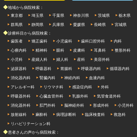
◆地域から病院検索：
東京都
埼玉県
千葉県
神奈川県
茨城県
栃木県
群馬県
静岡県
兵庫県
愛媛県
長崎県
宮城県
◆診療科目から病院検索：
歯医者
矯正歯科
小児歯科
歯科口腔外科
内科
心療内科
精神科
眼科
皮膚科
耳鼻科
整形外科
小児科
産婦人科
婦人科
産科
美容外科
泌尿器科
呼吸器科
胃腸科
呼吸器内科
循環器内科
消化器内科
腎臓内科
神経内科
血液内科
アレルギー科
リウマチ科
感染症内科
外科
呼吸器外科
心臓血管外科
乳腺外科
気管食道外科
消化器外科
肛門外科
脳神経外科
形成外科
小児外科
放射線科
麻酔科
病理診断科
臨床検査科
救急科
リハビリテーション科
◆患者さんの声から病院検索：