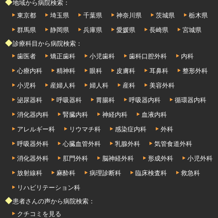
◆地域から病院検索：
東京都
埼玉県
千葉県
神奈川県
茨城県
栃木県
群馬県
静岡県
兵庫県
愛媛県
長崎県
宮城県
◆診療科目から病院検索：
歯医者
矯正歯科
小児歯科
歯科口腔外科
内科
心療内科
精神科
眼科
皮膚科
耳鼻科
整形外科
小児科
産婦人科
婦人科
産科
美容外科
泌尿器科
呼吸器科
胃腸科
呼吸器内科
循環器内科
消化器内科
腎臓内科
神経内科
血液内科
アレルギー科
リウマチ科
感染症内科
外科
呼吸器外科
心臓血管外科
乳腺外科
気管食道外科
消化器外科
肛門外科
脳神経外科
形成外科
小児外科
放射線科
麻酔科
病理診断科
臨床検査科
救急科
リハビリテーション科
◆患者さんの声から病院検索：
クチコミを見る