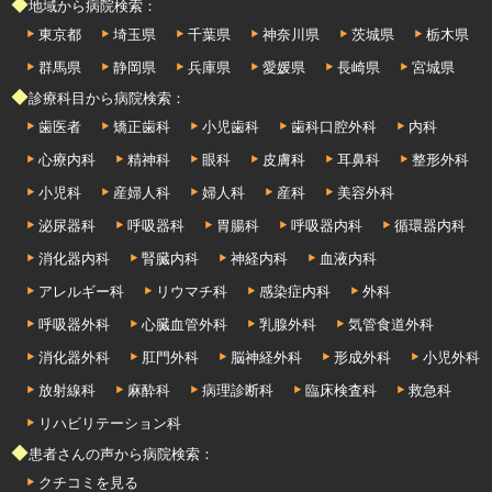
◆地域から病院検索：
東京都
埼玉県
千葉県
神奈川県
茨城県
栃木県
群馬県
静岡県
兵庫県
愛媛県
長崎県
宮城県
◆診療科目から病院検索：
歯医者
矯正歯科
小児歯科
歯科口腔外科
内科
心療内科
精神科
眼科
皮膚科
耳鼻科
整形外科
小児科
産婦人科
婦人科
産科
美容外科
泌尿器科
呼吸器科
胃腸科
呼吸器内科
循環器内科
消化器内科
腎臓内科
神経内科
血液内科
アレルギー科
リウマチ科
感染症内科
外科
呼吸器外科
心臓血管外科
乳腺外科
気管食道外科
消化器外科
肛門外科
脳神経外科
形成外科
小児外科
放射線科
麻酔科
病理診断科
臨床検査科
救急科
リハビリテーション科
◆患者さんの声から病院検索：
クチコミを見る