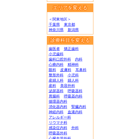
エリアを変える
＜関東地区＞
千葉県
東京都
神奈川県
新潟県
診療科目を変える
歯医者
矯正歯科
小児歯科
歯科口腔外科
内科
心療内科
精神科
眼科
皮膚科
耳鼻科
整形外科
小児科
産婦人科
婦人科
産科
美容外科
泌尿器科
呼吸器科
胃腸科
呼吸器内科
循環器内科
消化器内科
腎臓内科
神経内科
血液内科
アレルギー科
リウマチ科
感染症内科
外科
呼吸器外科
心臓血管外科