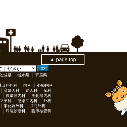
▲ page top
茨城県
栃木県
群馬県
科口腔外科
内科
心療内科
産婦人科
婦人科
産科
循環器内科
消化器内科
マチ科
感染症内科
外科
消化器外科
肛門外科
病理診断科
臨床検査科