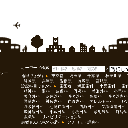
キーワード検索
×
シー
地域でさがす
東京都
埼玉県
千葉県
神奈川県
静岡県
兵庫県
愛媛県
長崎県
宮城県
診療科目でさがす
歯医者
矯正歯科
小児歯科
歯
精神科
眼科
皮膚科
耳鼻科
整形外科
小児科
美容外科
泌尿器科
呼吸器科
胃腸科
呼吸器内科
腎臓内科
神経内科
血液内科
アレルギー科
リウ
呼吸器外科
心臓血管外科
乳腺外科
気管食道外科
脳神経外科
形成外科
小児外科
放射線科
麻酔科
救急科
リハビリテーション科
患者さんの声から探す
クチコミ・評判へ