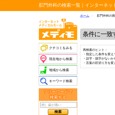
肛門外科の検索一覧｜インターネッ
ホーム
肛門外科の
>
条件に一致
クチコミをみる
再検索のヒント：
・指定した条件を変え
・誤字・脱字がないか
現在地から検索
・言葉の区切り方を変
地域から検索
キーワード検索
フリーワードで
検索する