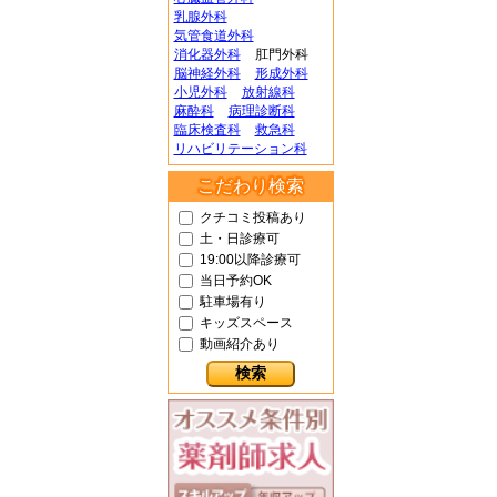
乳腺外科
気管食道外科
消化器外科
肛門外科
脳神経外科
形成外科
小児外科
放射線科
麻酔科
病理診断科
臨床検査科
救急科
リハビリテーション科
こだわり検索
クチコミ投稿あり
土・日診療可
19:00以降診療可
当日予約OK
駐車場有り
キッズスペース
動画紹介あり