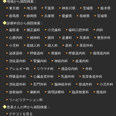
◆地域から病院検索：
東京都
埼玉県
千葉県
神奈川県
茨城県
栃木県
群馬県
静岡県
兵庫県
愛媛県
長崎県
宮城県
◆診療科目から病院検索：
歯医者
矯正歯科
小児歯科
歯科口腔外科
内科
心療内科
精神科
眼科
皮膚科
耳鼻科
整形外科
小児科
産婦人科
婦人科
産科
美容外科
泌尿器科
呼吸器科
胃腸科
呼吸器内科
循環器内科
消化器内科
腎臓内科
神経内科
血液内科
アレルギー科
リウマチ科
感染症内科
外科
呼吸器外科
心臓血管外科
乳腺外科
気管食道外科
消化器外科
肛門外科
脳神経外科
形成外科
小児外科
放射線科
麻酔科
病理診断科
臨床検査科
救急科
リハビリテーション科
◆患者さんの声から病院検索：
クチコミを見る