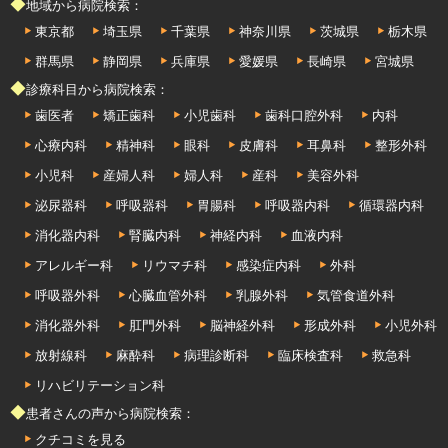
◆地域から病院検索：
東京都
埼玉県
千葉県
神奈川県
茨城県
栃木県
群馬県
静岡県
兵庫県
愛媛県
長崎県
宮城県
◆診療科目から病院検索：
歯医者
矯正歯科
小児歯科
歯科口腔外科
内科
心療内科
精神科
眼科
皮膚科
耳鼻科
整形外科
小児科
産婦人科
婦人科
産科
美容外科
泌尿器科
呼吸器科
胃腸科
呼吸器内科
循環器内科
消化器内科
腎臓内科
神経内科
血液内科
アレルギー科
リウマチ科
感染症内科
外科
呼吸器外科
心臓血管外科
乳腺外科
気管食道外科
消化器外科
肛門外科
脳神経外科
形成外科
小児外科
放射線科
麻酔科
病理診断科
臨床検査科
救急科
リハビリテーション科
◆患者さんの声から病院検索：
クチコミを見る