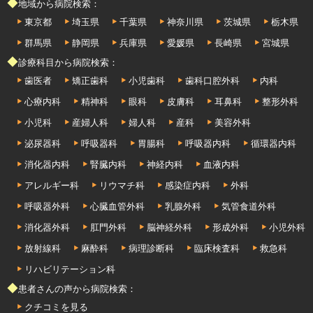
◆地域から病院検索：
東京都
埼玉県
千葉県
神奈川県
茨城県
栃木県
群馬県
静岡県
兵庫県
愛媛県
長崎県
宮城県
◆診療科目から病院検索：
歯医者
矯正歯科
小児歯科
歯科口腔外科
内科
心療内科
精神科
眼科
皮膚科
耳鼻科
整形外科
小児科
産婦人科
婦人科
産科
美容外科
泌尿器科
呼吸器科
胃腸科
呼吸器内科
循環器内科
消化器内科
腎臓内科
神経内科
血液内科
アレルギー科
リウマチ科
感染症内科
外科
呼吸器外科
心臓血管外科
乳腺外科
気管食道外科
消化器外科
肛門外科
脳神経外科
形成外科
小児外科
放射線科
麻酔科
病理診断科
臨床検査科
救急科
リハビリテーション科
◆患者さんの声から病院検索：
クチコミを見る