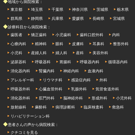
◆地域から病院検索：
東京都
埼玉県
千葉県
神奈川県
茨城県
栃木県
群馬県
静岡県
兵庫県
愛媛県
長崎県
宮城県
◆診療科目から病院検索：
歯医者
矯正歯科
小児歯科
歯科口腔外科
内科
心療内科
精神科
眼科
皮膚科
耳鼻科
整形外科
小児科
産婦人科
婦人科
産科
美容外科
泌尿器科
呼吸器科
胃腸科
呼吸器内科
循環器内科
消化器内科
腎臓内科
神経内科
血液内科
アレルギー科
リウマチ科
感染症内科
外科
呼吸器外科
心臓血管外科
乳腺外科
気管食道外科
消化器外科
肛門外科
脳神経外科
形成外科
小児外科
放射線科
麻酔科
病理診断科
臨床検査科
救急科
リハビリテーション科
◆患者さんの声から病院検索：
クチコミを見る