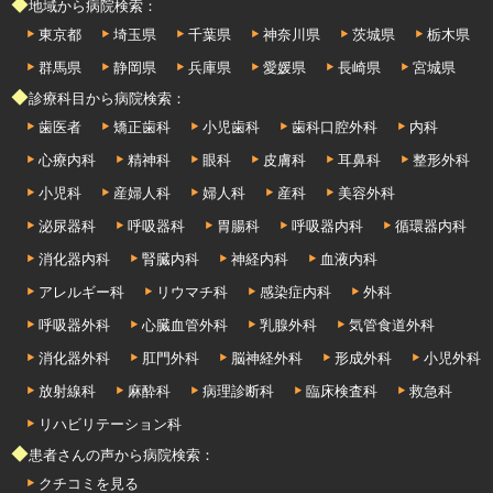
◆地域から病院検索：
東京都
埼玉県
千葉県
神奈川県
茨城県
栃木県
群馬県
静岡県
兵庫県
愛媛県
長崎県
宮城県
◆診療科目から病院検索：
歯医者
矯正歯科
小児歯科
歯科口腔外科
内科
心療内科
精神科
眼科
皮膚科
耳鼻科
整形外科
小児科
産婦人科
婦人科
産科
美容外科
泌尿器科
呼吸器科
胃腸科
呼吸器内科
循環器内科
消化器内科
腎臓内科
神経内科
血液内科
アレルギー科
リウマチ科
感染症内科
外科
呼吸器外科
心臓血管外科
乳腺外科
気管食道外科
消化器外科
肛門外科
脳神経外科
形成外科
小児外科
放射線科
麻酔科
病理診断科
臨床検査科
救急科
リハビリテーション科
◆患者さんの声から病院検索：
クチコミを見る