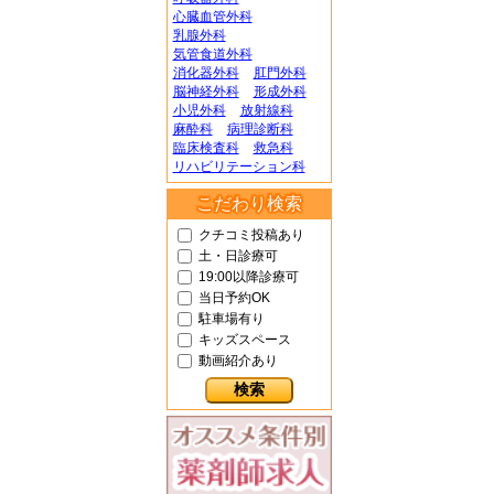
心臓血管外科
乳腺外科
気管食道外科
消化器外科
肛門外科
脳神経外科
形成外科
小児外科
放射線科
麻酔科
病理診断科
臨床検査科
救急科
リハビリテーション科
こだわり検索
クチコミ投稿あり
土・日診療可
19:00以降診療可
当日予約OK
駐車場有り
キッズスペース
動画紹介あり