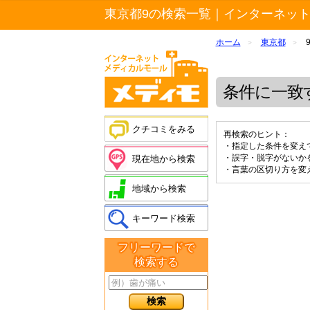
東京都9の検索一覧｜インターネッ
ホーム
東京都
>
>
条件に一致
クチコミをみる
再検索のヒント：
・指定した条件を変え
・誤字・脱字がないか
現在地から検索
・言葉の区切り方を変
地域から検索
キーワード検索
フリーワードで
検索する