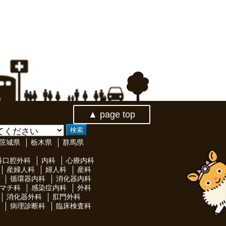
▲ page top
茨城県
栃木県
群馬県
科口腔外科
内科
心療内科
産婦人科
婦人科
産科
循環器内科
消化器内科
マチ科
感染症内科
外科
消化器外科
肛門外科
病理診断科
臨床検査科