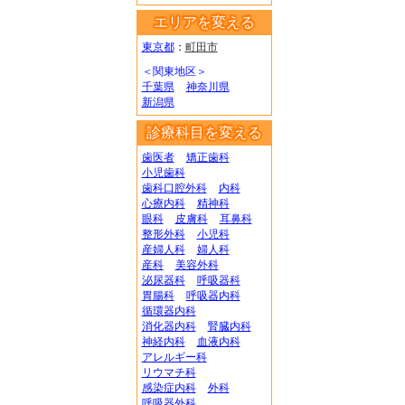
エリアを変える
東京都
：
町田市
＜関東地区＞
千葉県
神奈川県
新潟県
診療科目を変える
歯医者
矯正歯科
小児歯科
歯科口腔外科
内科
心療内科
精神科
眼科
皮膚科
耳鼻科
整形外科
小児科
産婦人科
婦人科
産科
美容外科
泌尿器科
呼吸器科
胃腸科
呼吸器内科
循環器内科
消化器内科
腎臓内科
神経内科
血液内科
アレルギー科
リウマチ科
感染症内科
外科
呼吸器外科