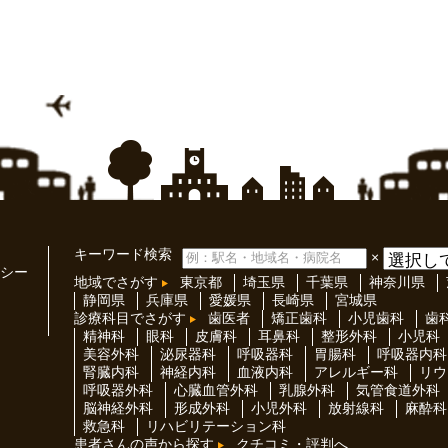
キーワード検索
×
シー
地域でさがす
東京都
埼玉県
千葉県
神奈川県
静岡県
兵庫県
愛媛県
長崎県
宮城県
診療科目でさがす
歯医者
矯正歯科
小児歯科
歯
精神科
眼科
皮膚科
耳鼻科
整形外科
小児科
美容外科
泌尿器科
呼吸器科
胃腸科
呼吸器内科
腎臓内科
神経内科
血液内科
アレルギー科
リウ
呼吸器外科
心臓血管外科
乳腺外科
気管食道外科
脳神経外科
形成外科
小児外科
放射線科
麻酔科
救急科
リハビリテーション科
患者さんの声から探す
クチコミ・評判へ