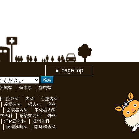
▲ page top
茨城県
栃木県
群馬県
科口腔外科
内科
心療内科
産婦人科
婦人科
産科
循環器内科
消化器内科
マチ科
感染症内科
外科
消化器外科
肛門外科
病理診断科
臨床検査科