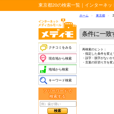
東京都20の検索一覧｜インターネッ
ホーム
東京都
>
>
条件に一致
クチコミをみる
再検索のヒント：
・指定した条件を変え
・誤字・脱字がないか
現在地から検索
・言葉の区切り方を変
地域から検索
キーワード検索
フリーワードで
検索する