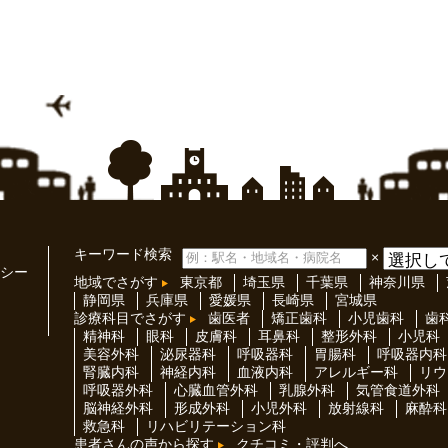
キーワード検索
×
シー
地域でさがす
東京都
埼玉県
千葉県
神奈川県
静岡県
兵庫県
愛媛県
長崎県
宮城県
診療科目でさがす
歯医者
矯正歯科
小児歯科
歯
精神科
眼科
皮膚科
耳鼻科
整形外科
小児科
美容外科
泌尿器科
呼吸器科
胃腸科
呼吸器内科
腎臓内科
神経内科
血液内科
アレルギー科
リウ
呼吸器外科
心臓血管外科
乳腺外科
気管食道外科
脳神経外科
形成外科
小児外科
放射線科
麻酔科
救急科
リハビリテーション科
患者さんの声から探す
クチコミ・評判へ