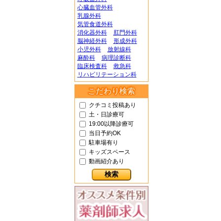
心臓血管外科
乳腺外科
気管食道外科
消化器外科
肛門外科
脳神経外科
形成外科
小児外科
放射線科
麻酔科
病理診断科
臨床検査科
救急科
リハビリテーション科
こだわり検索
クチコミ投稿あり
土・日診療可
19:00以降診療可
当日予約OK
駐車場有り
キッズスペース
動画紹介あり