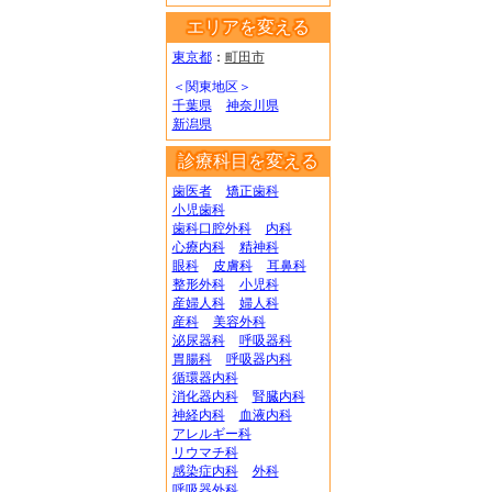
エリアを変える
東京都
：
町田市
＜関東地区＞
千葉県
神奈川県
新潟県
診療科目を変える
歯医者
矯正歯科
小児歯科
歯科口腔外科
内科
心療内科
精神科
眼科
皮膚科
耳鼻科
整形外科
小児科
産婦人科
婦人科
産科
美容外科
泌尿器科
呼吸器科
胃腸科
呼吸器内科
循環器内科
消化器内科
腎臓内科
神経内科
血液内科
アレルギー科
リウマチ科
感染症内科
外科
呼吸器外科