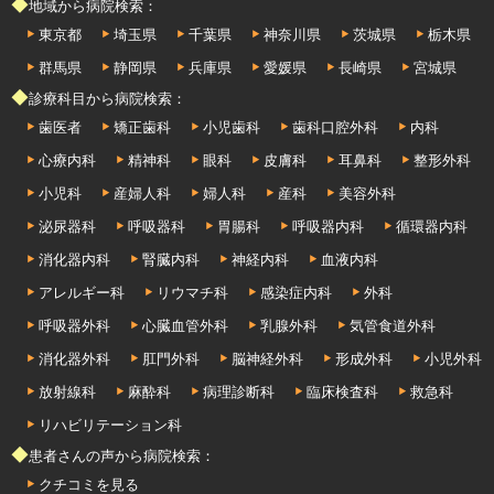
◆地域から病院検索：
東京都
埼玉県
千葉県
神奈川県
茨城県
栃木県
群馬県
静岡県
兵庫県
愛媛県
長崎県
宮城県
◆診療科目から病院検索：
歯医者
矯正歯科
小児歯科
歯科口腔外科
内科
心療内科
精神科
眼科
皮膚科
耳鼻科
整形外科
小児科
産婦人科
婦人科
産科
美容外科
泌尿器科
呼吸器科
胃腸科
呼吸器内科
循環器内科
消化器内科
腎臓内科
神経内科
血液内科
アレルギー科
リウマチ科
感染症内科
外科
呼吸器外科
心臓血管外科
乳腺外科
気管食道外科
消化器外科
肛門外科
脳神経外科
形成外科
小児外科
放射線科
麻酔科
病理診断科
臨床検査科
救急科
リハビリテーション科
◆患者さんの声から病院検索：
クチコミを見る