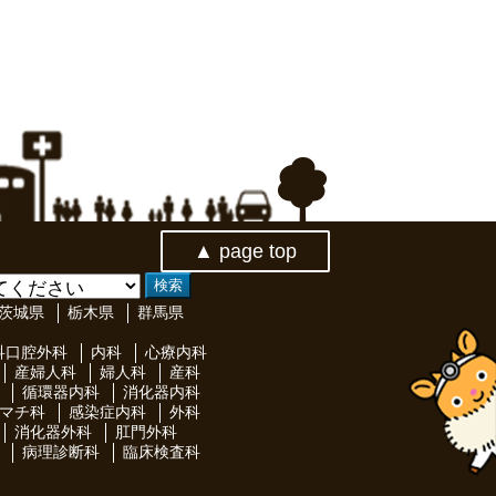
▲ page top
茨城県
栃木県
群馬県
科口腔外科
内科
心療内科
産婦人科
婦人科
産科
循環器内科
消化器内科
マチ科
感染症内科
外科
消化器外科
肛門外科
病理診断科
臨床検査科