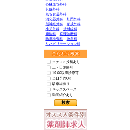
心臓血管外科
乳腺外科
気管食道外科
消化器外科
肛門外科
脳神経外科
形成外科
小児外科
放射線科
麻酔科
病理診断科
臨床検査科
救急科
リハビリテーション科
こだわり検索
クチコミ投稿あり
土・日診療可
19:00以降診療可
当日予約OK
駐車場有り
キッズスペース
動画紹介あり