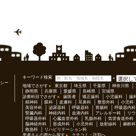
キーワード検索
×
シー
地域でさがす
東京都
埼玉県
千葉県
神奈川県
静岡県
兵庫県
愛媛県
長崎県
宮城県
診療科目でさがす
歯医者
矯正歯科
小児歯科
歯
精神科
眼科
皮膚科
耳鼻科
整形外科
小児科
美容外科
泌尿器科
呼吸器科
胃腸科
呼吸器内科
腎臓内科
神経内科
血液内科
アレルギー科
リウ
呼吸器外科
心臓血管外科
乳腺外科
気管食道外科
脳神経外科
形成外科
小児外科
放射線科
麻酔科
救急科
リハビリテーション科
患者さんの声から探す
クチコミ・評判へ