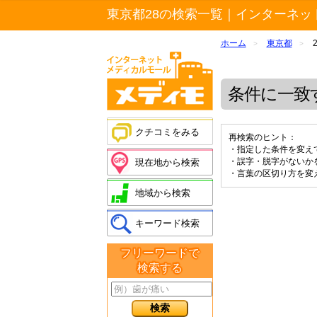
東京都28の検索一覧｜インターネッ
ホーム
東京都
>
>
条件に一致
クチコミをみる
再検索のヒント：
・指定した条件を変え
・誤字・脱字がないか
現在地から検索
・言葉の区切り方を変
地域から検索
キーワード検索
フリーワードで
検索する