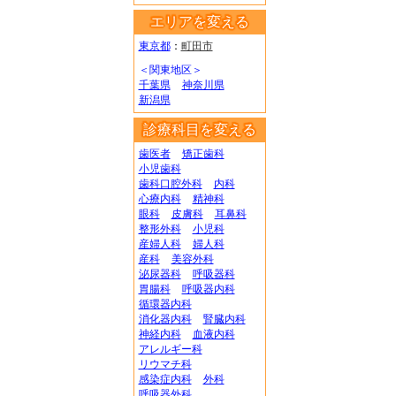
エリアを変える
東京都
：
町田市
＜関東地区＞
千葉県
神奈川県
新潟県
診療科目を変える
歯医者
矯正歯科
小児歯科
歯科口腔外科
内科
心療内科
精神科
眼科
皮膚科
耳鼻科
整形外科
小児科
産婦人科
婦人科
産科
美容外科
泌尿器科
呼吸器科
胃腸科
呼吸器内科
循環器内科
消化器内科
腎臓内科
神経内科
血液内科
アレルギー科
リウマチ科
感染症内科
外科
呼吸器外科