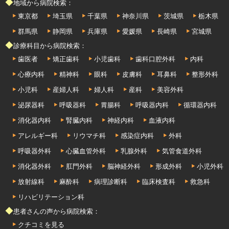
◆地域から病院検索：
東京都
埼玉県
千葉県
神奈川県
茨城県
栃木県
群馬県
静岡県
兵庫県
愛媛県
長崎県
宮城県
◆診療科目から病院検索：
歯医者
矯正歯科
小児歯科
歯科口腔外科
内科
心療内科
精神科
眼科
皮膚科
耳鼻科
整形外科
小児科
産婦人科
婦人科
産科
美容外科
泌尿器科
呼吸器科
胃腸科
呼吸器内科
循環器内科
消化器内科
腎臓内科
神経内科
血液内科
アレルギー科
リウマチ科
感染症内科
外科
呼吸器外科
心臓血管外科
乳腺外科
気管食道外科
消化器外科
肛門外科
脳神経外科
形成外科
小児外科
放射線科
麻酔科
病理診断科
臨床検査科
救急科
リハビリテーション科
◆患者さんの声から病院検索：
クチコミを見る