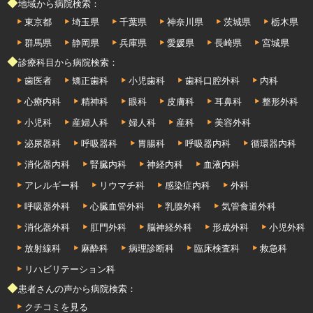
◆地域から病院検索：
東京都
埼玉県
千葉県
神奈川県
茨城県
栃木県
群馬県
静岡県
兵庫県
愛媛県
長崎県
宮城県
◆診療科目から病院検索：
歯医者
矯正歯科
小児歯科
歯科口腔外科
内科
心療内科
精神科
眼科
皮膚科
耳鼻科
整形外科
小児科
産婦人科
婦人科
産科
美容外科
泌尿器科
呼吸器科
胃腸科
呼吸器内科
循環器内科
消化器内科
腎臓内科
神経内科
血液内科
アレルギー科
リウマチ科
感染症内科
外科
呼吸器外科
心臓血管外科
乳腺外科
気管食道外科
消化器外科
肛門外科
脳神経外科
形成外科
小児外科
放射線科
麻酔科
病理診断科
臨床検査科
救急科
リハビリテーション科
◆患者さんの声から病院検索：
クチコミを見る