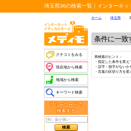
埼玉県36の検索一覧｜インターネッ
ホーム
埼玉県
>
>
条件に一致
クチコミをみる
再検索のヒント：
・指定した条件を変え
・誤字・脱字がないか
現在地から検索
・言葉の区切り方を変
地域から検索
キーワード検索
フリーワードで
検索する