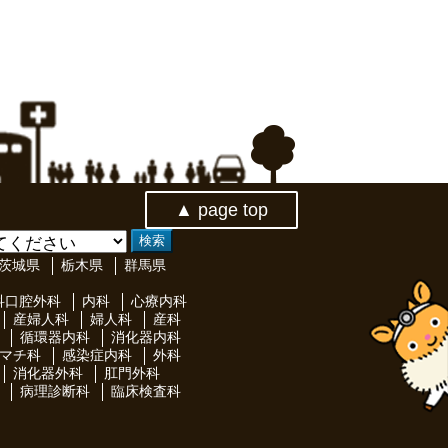
▲ page top
茨城県
栃木県
群馬県
科口腔外科
内科
心療内科
産婦人科
婦人科
産科
循環器内科
消化器内科
マチ科
感染症内科
外科
消化器外科
肛門外科
病理診断科
臨床検査科