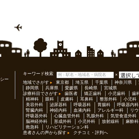
キーワード検索
×
シー
地域でさがす
東京都
埼玉県
千葉県
神奈川県
静岡県
兵庫県
愛媛県
長崎県
宮城県
診療科目でさがす
歯医者
矯正歯科
小児歯科
歯
精神科
眼科
皮膚科
耳鼻科
整形外科
小児科
美容外科
泌尿器科
呼吸器科
胃腸科
呼吸器内科
腎臓内科
神経内科
血液内科
アレルギー科
リウ
呼吸器外科
心臓血管外科
乳腺外科
気管食道外科
脳神経外科
形成外科
小児外科
放射線科
麻酔科
救急科
リハビリテーション科
患者さんの声から探す
クチコミ・評判へ