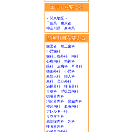
エリアを変える
＜関東地区＞
千葉県
東京都
神奈川県
新潟県
診療科目を変える
歯医者
矯正歯科
小児歯科
歯科口腔外科
内科
心療内科
精神科
眼科
皮膚科
耳鼻科
整形外科
小児科
産婦人科
婦人科
産科
美容外科
泌尿器科
呼吸器科
胃腸科
呼吸器内科
循環器内科
消化器内科
腎臓内科
神経内科
血液内科
アレルギー科
リウマチ科
感染症内科
外科
呼吸器外科
心臓血管外科