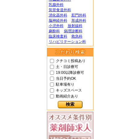
乳腺外科
気管食道外科
消化器外科
肛門外科
脳神経外科
形成外科
小児外科
放射線科
麻酔科
病理診断科
臨床検査科
救急科
リハビリテーション科
こだわり検索
クチコミ投稿あり
土・日診療可
19:00以降診療可
当日予約OK
駐車場有り
キッズスペース
動画紹介あり