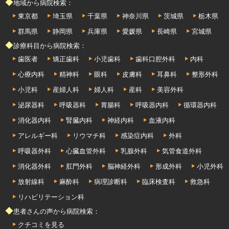
◆地域から病院検索：
東京都
埼玉県
千葉県
神奈川県
茨城県
栃木県
群馬県
静岡県
兵庫県
愛媛県
長崎県
宮城県
◆診療科目から病院検索：
歯医者
矯正歯科
小児歯科
歯科口腔外科
内科
心療内科
精神科
眼科
皮膚科
耳鼻科
整形外科
小児科
産婦人科
婦人科
産科
美容外科
泌尿器科
呼吸器科
胃腸科
呼吸器内科
循環器内科
消化器内科
腎臓内科
神経内科
血液内科
アレルギー科
リウマチ科
感染症内科
外科
呼吸器外科
心臓血管外科
乳腺外科
気管食道外科
消化器外科
肛門外科
脳神経外科
形成外科
小児外科
放射線科
麻酔科
病理診断科
臨床検査科
救急科
リハビリテーション科
◆患者さんの声から病院検索：
クチコミを見る