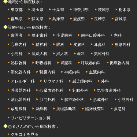
◆地域から病院検索：
東京都
埼玉県
千葉県
神奈川県
茨城県
栃木県
群馬県
静岡県
兵庫県
愛媛県
長崎県
宮城県
◆診療科目から病院検索：
歯医者
矯正歯科
小児歯科
歯科口腔外科
内科
心療内科
精神科
眼科
皮膚科
耳鼻科
整形外科
小児科
産婦人科
婦人科
産科
美容外科
泌尿器科
呼吸器科
胃腸科
呼吸器内科
循環器内科
消化器内科
腎臓内科
神経内科
血液内科
アレルギー科
リウマチ科
感染症内科
外科
呼吸器外科
心臓血管外科
乳腺外科
気管食道外科
消化器外科
肛門外科
脳神経外科
形成外科
小児外科
放射線科
麻酔科
病理診断科
臨床検査科
救急科
リハビリテーション科
◆患者さんの声から病院検索：
クチコミを見る